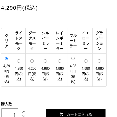
4,290円(税込)
ライ
ダー
シル
レイ
イエ
グラ
ク
ブル
トス
クス
バー
ンボ
ロー
デー
リ
ーミ
モー
モー
ミラ
ーミ
ミラ
ショ
ア
ラー
ク
ク
ー
ラー
ー
ン
4,29
4,98
4,290
4,290
4,980
4,980
4,980
4,980
0円
0円
円(税
円(税
円(税
円(税
円(税
円(税
(税
(税
込)
込)
込)
込)
込)
込)
込)
込)
購入数
カートに入れる