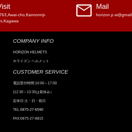
mail
isit
Mail
763,Awai-cho,Kannonnji-
horizon.p.w@gmai
hi,Kagawa
COMPANY INFO
HORIZON HELMETS
ホライズン ヘルメット
CUSTOMER SERVICE
電話受付時間:10:00～17:00
(12:30～13:30は昼休み）
定休日:土・日・祝日
TEL:
0875-27-6590
FAX:0875-27-8815